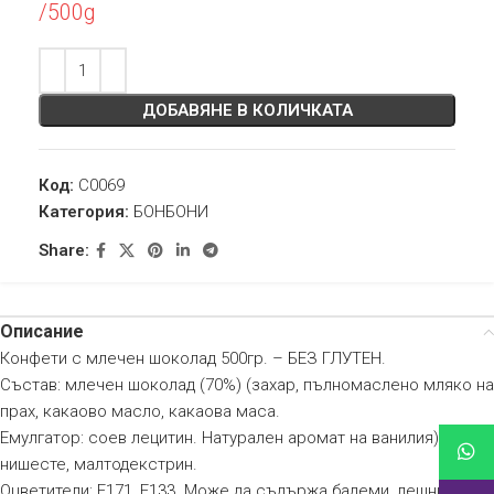
/500g
ДОБАВЯНЕ В КОЛИЧКАТА
Код:
C0069
Категория:
БОНБОНИ
Share:
Описание
Конфети с млечен шоколад 500гр. – БЕЗ ГЛУТЕН.
Състав: млечен шоколад (70%) (захар, пълномаслено мляко на
прах, какаово масло, какаова маса.
Емулгатор: соев лецитин. Натурален аромат на ванилия), захар,
нишесте, малтодекстрин.
Оцветители: E171, E133. Може да съдържа бадеми, лешници,