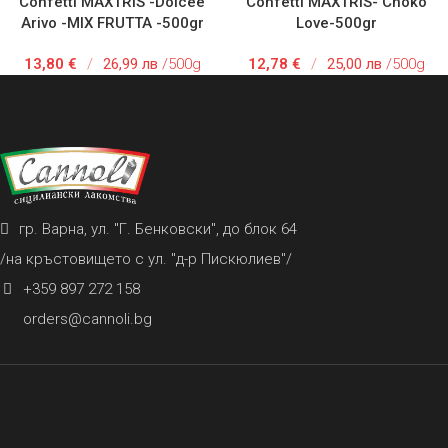
Confetti MAXTRiS -Dolcee
Confetti MAXTRIS- Choko
Arivo -MIX FRUTTA -500gr
Love-500gr
13,80
€
/
26,99 лв
/500g
12,78
€
/
25,00 лв
/500g
гр. Варна, ул. "Г. Бенковски", до блок 64
/на кръстовището с ул. "д-р Пискюлиев"/
+359 897 272 158
orders@cannoli.bg