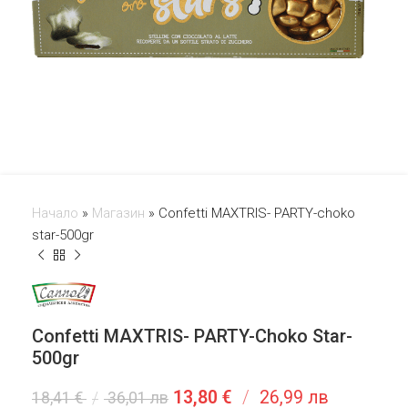
Начало
»
Магазин
»
Confetti MAXTRIS- PARTY-choko
star-500gr
Confetti MAXTRIS- PARTY-Choko Star-
500gr
13,80
€
/
26,99 лв
18,41
€
/
36,01 лв