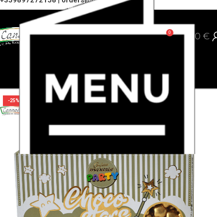
+359897272158
|
orders@cannoli.bg
0
0,00
€
-25%