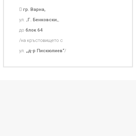
гр. Варна,
ул. „
Г. Бенковски
„,
до
блок 64
/на кръстовището с
ул.
„д-р Пискюлиев“
/