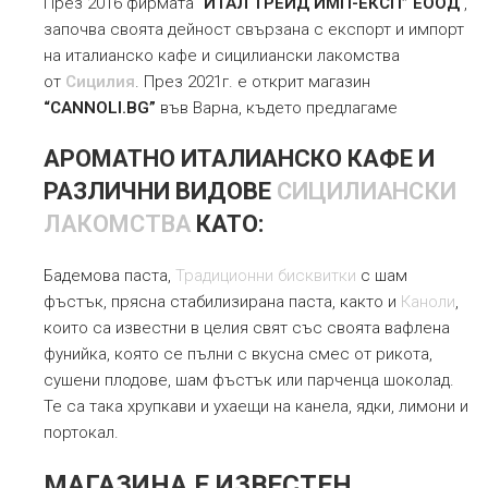
През 2016 фирмата “
ИТАЛ ТРЕЙД ИМП-ЕКСП” ЕООД
,
започва своята дейност свързана с експорт и импорт
на италианско кафе и сицилиански лакомства
от
Сицилия
. През 2021г. е открит магазин
“CANNOLI.BG”
във Варна, където предлагаме
АРОМАТНО ИТАЛИАНСКО КАФЕ И
РАЗЛИЧНИ ВИДОВЕ
СИЦИЛИАНСКИ
ЛАКОМСТВА
КАТО:
Бадемова паста,
Традиционни бисквитки
с шам
фъстък, прясна стабилизирана паста, както и
Каноли
,
които са известни в целия свят със своята вафлена
фунийка, която се пълни с вкусна смес от рикота,
сушени плодове, шам фъстък или парченца шоколад.
Те са така хрупкави и ухаещи на канела, ядки, лимони и
портокал.
МАГАЗИНА Е ИЗВЕСТЕН