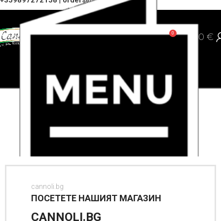
+359897272158
|
orders@cannoli.bg
0
0,00
€
cannoli.bg
ПОСЕТЕТЕ НАШИЯТ МАГАЗИН
CANNOLI.BG