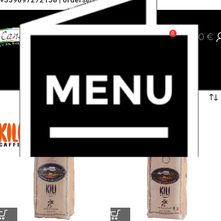
+359897272158
|
orders@cannoli.bg
0
0,00
€