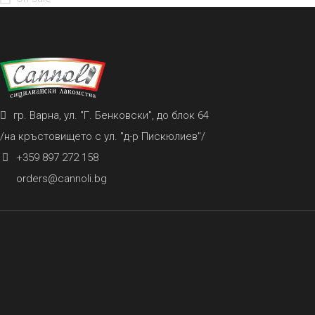
гр. Варна, ул. "Г. Бенковски", до блок 64
/на кръстовището с ул. "д-р Пискюлиев"/
+359 897 272 158
orders@cannoli.bg