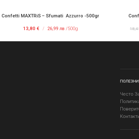
Confetti MAXTRiS – Sfumati Azzurro -500gr
Conf
АВЯНЕ В КОЛИЧКАТА
ДОБАВЯНЕ
13,80
€
/
26,99 лв
/500g
18,
ПОЛЕЗНИ
Често З
Политик
Поверит
Контакт