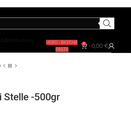
кафемашини
НОВО - ВКУСНА
0
0,00
€
PASTA
r
 Stelle -500gr