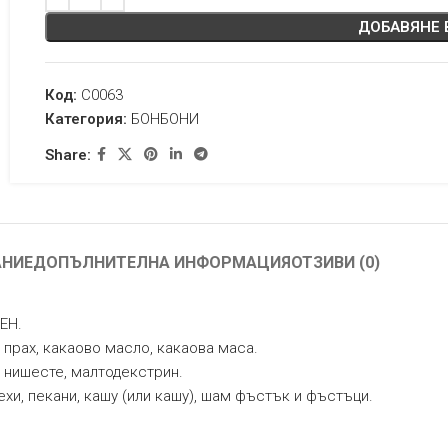
ДОБАВЯНЕ 
Код:
C0063
Категория:
БОНБОНИ
Share:
АНИЕ
ДОПЪЛНИТЕЛНА ИНФОРМАЦИЯ
ОТЗИВИ (0)
ЕН.
прах, какаово масло, какаова маса.
, нишесте, малтодекстрин.
хи, пекани, кашу (или кашу), шам фъстък и фъстъци.