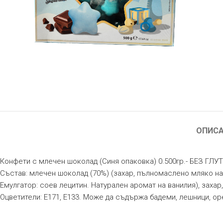
ОПИС
Конфети с млечен шоколад (Синя опаковка) 0.500гр.- БЕЗ ГЛУТ
Състав: млечен шоколад (70%) (захар, пълномаслено мляко на 
Емулгатор: соев лецитин. Натурален аромат на ванилия), захар
Оцветители: E171, E133. Може да съдържа бадеми, лешници, оре