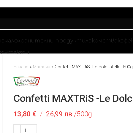
начало
хранителни продукти
лакомства
кафе
контакти
Начало
»
Магазин
»
Confetti MAXTRiS -Le dolci stelle -500g
Confetti MAXTRiS -Le Dolci
13,80
€
/
26,99 лв
/500g