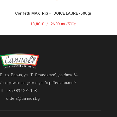
Confetti MAXTRiS – DOlCE LAURE -500gr
ДОБАВЯНЕ В КОЛИЧКАТА
ДОБ
13,80
€
/
26,99 лв
/500g
гр. Варна, ул. "Г. Бенковски", до блок 64
/на кръстовището с ул. "д-р Пискюлиев"/
+359 897 272 158
orders@cannoli.bg