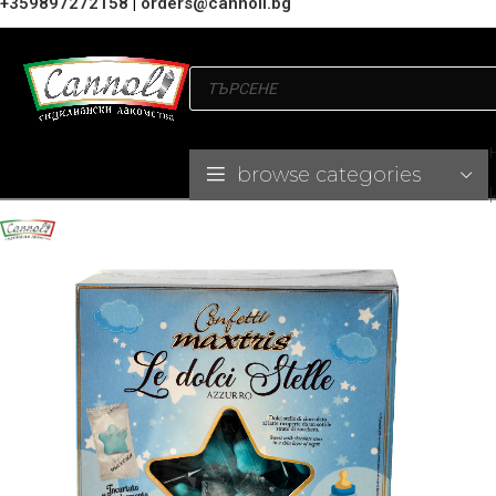
+359897272158
|
orders@cannoli.bg
browse categories