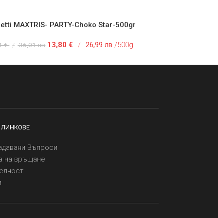
etti MAXTRIS- PARTY-Choko Star-500gr
 В КОЛИЧКАТА
13,80
€
/
26,99 лв
/500g
41
€
/
36,01 лв
 ЛИНКОВЕ
адавани Въпроси
а на връщане
елност
и