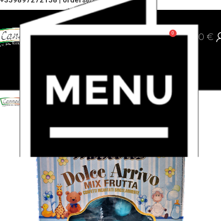
+359897272158
|
orders@cannoli.bg
0
0,00
€