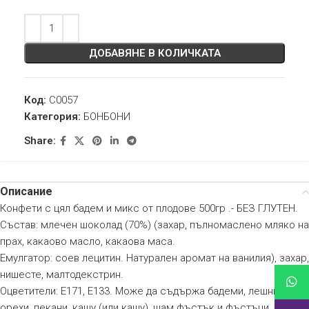
ДОБАВЯНЕ В КОЛИЧКАТА
Код:
C0057
Категория:
БОНБОНИ
Share:
Описание
Конфети с цял бадем и микс от плодове 500гр .- БЕЗ ГЛУТЕН.
Състав: млечен шоколад (70%) (захар, пълномаслено мляко на
прах, какаово масло, какаова маса.
Емулгатор: соев лецитин. Натурален аромат на ванилия), захар,
нишесте, малтодекстрин.
Оцветители: E171, E133. Може да съдържа бадеми, лешници,
орехи, пекани, кашу (или кашу), шам фъстък и фъстъци