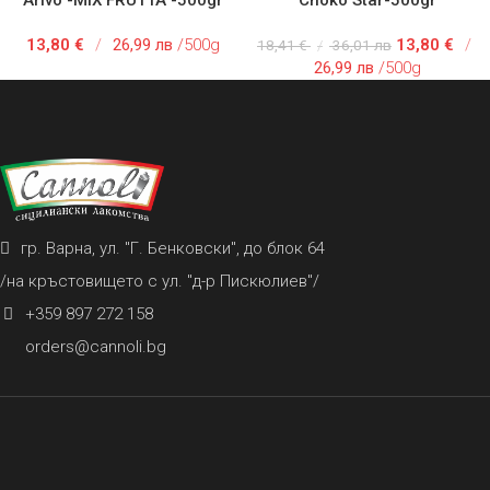
13,80
€
/
26,99 лв
/500g
13,80
€
/
18,41
€
/
36,01 лв
26,99 лв
/500g
гр. Варна, ул. "Г. Бенковски", до блок 64
/на кръстовището с ул. "д-р Пискюлиев"/
+359 897 272 158
orders@cannoli.bg