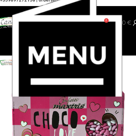
+359897272158
|
orders@cannoli.bg
0
0,00
€