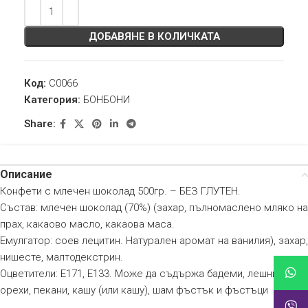
ДОБАВЯНЕ В КОЛИЧКАТА
Код:
C0066
Категория:
БОНБОНИ
Share:
Описание
Конфети с млечен шоколад 500гр. – БЕЗ ГЛУТЕН.
Състав: млечен шоколад (70%) (захар, пълномаслено мляко на
прах, какаово масло, какаова маса.
Емулгатор: соев лецитин. Натурален аромат на ванилия), захар,
нишесте, малтодекстрин.
Оцветители: E171, E133. Може да съдържа бадеми, лешници,
орехи, пекани, кашу (или кашу), шам фъстък и фъстъци