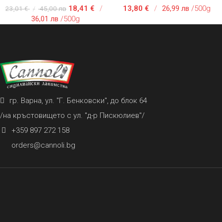
18,41
€
/
13,80
€
/
26,99 лв
/500g
23,01
€
/
45,00 лв
36,01 лв
/500g
гр. Варна, ул. "Г. Бенковски", до блок 64
/на кръстовището с ул. "д-р Пискюлиев"/
+359 897 272 158
orders@cannoli.bg