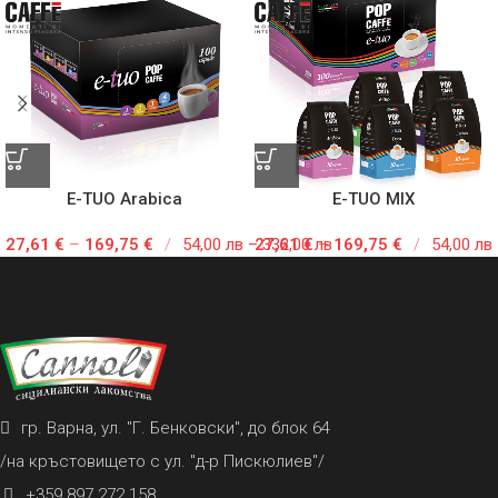
E-TUO Arabica
E-TUO MIX
27,61
€
–
169,75
€
/
54,00 лв – 332,00 лв
27,61
€
–
169,75
€
/
54,00 лв
гр. Варна, ул. "Г. Бенковски", до блок 64
/на кръстовището с ул. "д-р Пискюлиев"/
+359 897 272 158