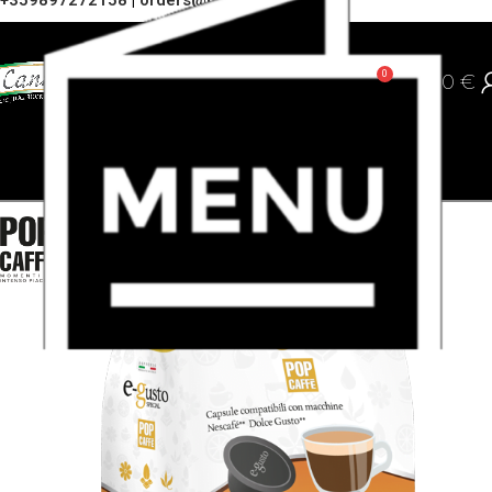
+359897272158
|
orders@cannoli.bg
0
0,00
€