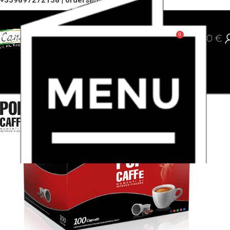
+359897272158
|
orders@cannoli.bg
0
0,00
€