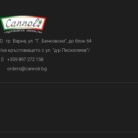
гр. Варна, ул. "Г. Бенковски", до блок 64
/на кръстовището с ул. "д-р Пискюлиев"/
+359 897 272 158
orders@cannoli.bg