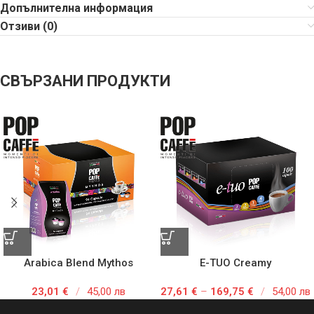
Допълнителна информация
Отзиви (0)
СВЪРЗАНИ ПРОДУКТИ
Arabica Blend Mythos
E-TUO Creamy
23,01
€
/
45,00 лв
27,61
€
–
169,75
€
/
54,00 лв