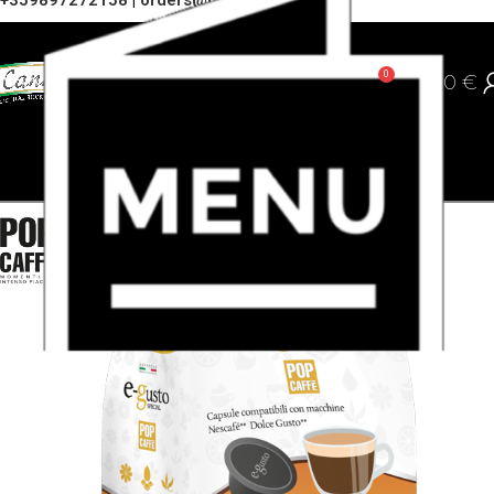
+359897272158
|
orders@cannoli.bg
0
0,00
€