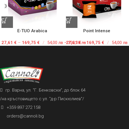
E-TUO Arabica
Point Intense
27,61
€
–
169,75
€
/
54,00 лв – 332,00 лв
27,61
€
–
169,75
€
/
54,00 лв
гр. Варна, ул. "Г. Бенковски", до блок 64
/на кръстовището с ул. "д-р Пискюлиев"/
+359 897 272 158
orders@cannoli.bg