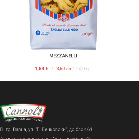
MEZZANELLI
ДОБАВЯНЕ В КОЛИЧКАТА
ДОБ
1,84
€
/
3,60 лв
/500 гр.
гр. Варна, ул. "Г. Бенковски", до блок 64
/на кръстовището с ул. "д-р Пискюлиев"/