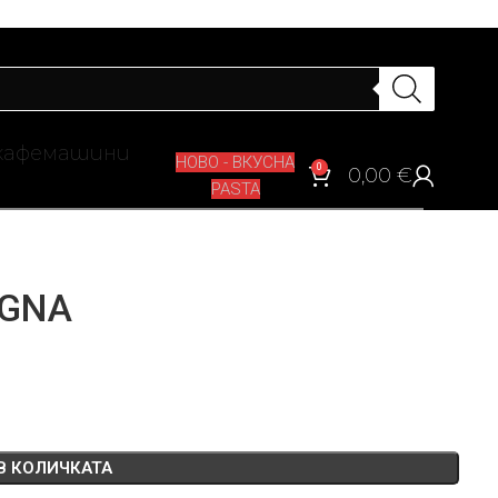
кафемашини
НОВО - ВКУСНА
0
0,00
€
PASTA
AGNA
В КОЛИЧКАТА