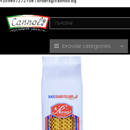
+359897272158
|
orders@cannoli.bg
browse categories