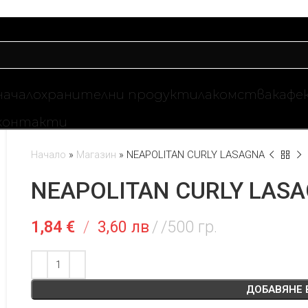
начало
хранителни продукти
лакомства
кафе
контакти
Начало
»
Магазин
»
NEAPOLITAN CURLY LASAGNA
NEAPOLITAN CURLY LAS
1,84
€
/
3,60 лв
/500 гр.
ДОБАВЯНЕ 