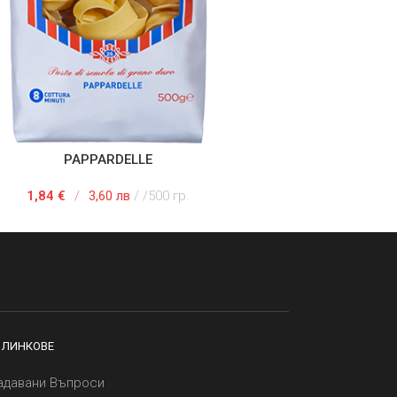
PAPPARDELLE
 В КОЛИЧКАТА
1,84
€
/
3,60 лв
/500 гр.
 ЛИНКОВЕ
адавани Въпроси