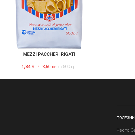
MEZZI PACCHERI RIGATI
АВЯНЕ В КОЛИЧКАТА
ДОБАВЯНЕ
1,84
€
/
3,60 лв
/500 гр.
ПОЛЕЗНИ
Често З