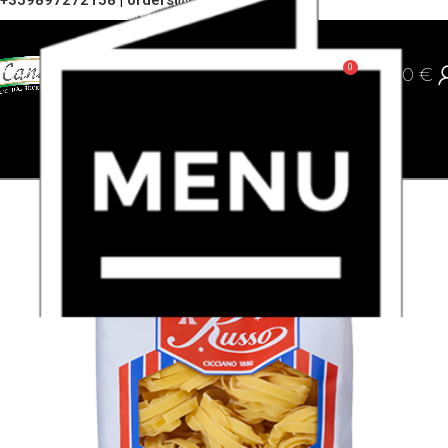
+359897272158
|
orders@cannoli.bg
0
0,00
€