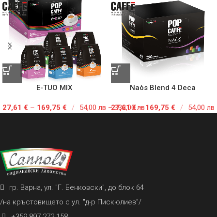
E-TUO MIX
Naòs Blend 4 Deca
27,61
€
–
169,75
€
/
54,00 лв – 332,00 лв
27,61
€
–
169,75
€
/
54,00 лв
гр. Варна, ул. "Г. Бенковски", до блок 64
/на кръстовището с ул. "д-р Пискюлиев"/
+359 897 272 158