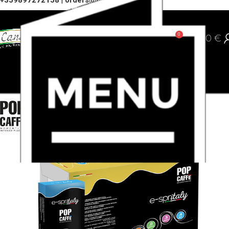
+359897272158
|
orders@cannoli.bg
0
0,00
€