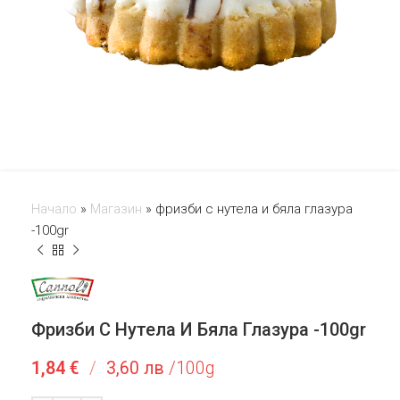
Начало
»
Магазин
»
фризби с нутела и бяла глазура
-100gr
Фризби С Нутела И Бяла Глазура -100gr
1,84
€
/
3,60 лв
/100g