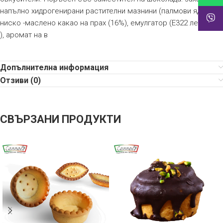
напълно хидрогенирани растителни мазнини (палмови ядки),
ниско -маслено какао на прах (16%), емулгатор (E322 лецитин
), аромат на в
Допълнителна информация
Отзиви (0)
СВЪРЗАНИ ПРОДУКТИ