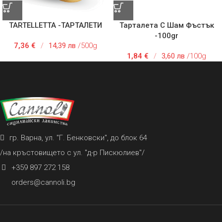
TARTELLETTA -ТАРТАЛЕТИ
Тарталета С Шам Фъстък
-100gr
7,36
€
/
14,39 лв
/500g
1,84
€
/
3,60 лв
/100g
гр. Варна, ул. "Г. Бенковски", до блок 64
/на кръстовището с ул. "д-р Пискюлиев"/
+359 897 272 158
orders@cannoli.bg