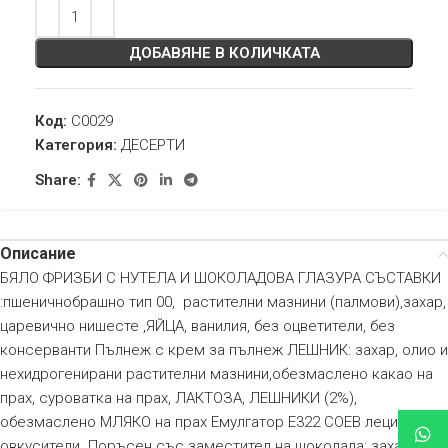
ДОБАВЯНЕ В КОЛИЧКАТА
Код:
C0029
Категория:
ДЕСЕРТИ
Share:
Описание
БЯЛО ФРИЗБИ С НУТЕЛА И ШОКОЛАДОВА ГЛАЗУРА СЪСТАВКИ
:пшеничнобрашно тип 00, растителни мазнини (палмови),захар,
царевично нишесте ,ЯЙЦА, ванилия, без оцветители, без
консерванти Пълнеж с крем за пълнеж ЛЕШНИК: захар, олио и
нехидрогенирани растителни мазнини,обезмаслено какао на
прах, суроватка на прах, ЛАКТОЗА, ЛЕШНИКИ (2%),
обезмаслено МЛЯКО на прах Емулгатор E322 СОЕВ лецитин,
овкусители. Поръсен със заместител на шоколада: захар,