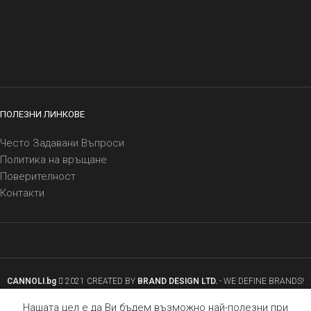
ПОЛЕЗНИ ЛИНКОВЕ
Често Задавани Въпроси
Политика на връщане
Поверителност
Контакти
CANNOLI.bg
2021 CREATED BY
BRAND DESIGN LTD.
- WE DEFINE BRANDS!
0
Нашата цел е да Ви бъдем възможно най-полезни при