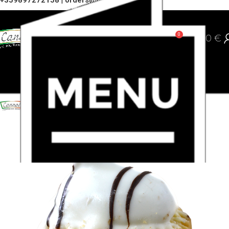
+359897272158
|
orders@cannoli.bg
0
0,00
€