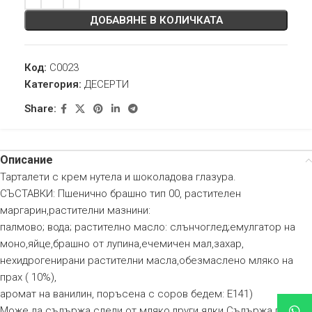
ДОБАВЯНЕ В КОЛИЧКАТА
Код:
C0023
Категория:
ДЕСЕРТИ
Share:
Описание
Тарталети с крем нутела и шоколадова глазура.
СЪСТАВКИ: Пшенично брашно тип 00, растителен
маргарин,растителни мазнини:
палмово; вода; растително масло: слънчоглед;емулгатор на
моно,яйце,брашно от лупина,ечемичен мал,захар,
нехидрогенирани растителни масла,обезмаслено мляко на
прах ( 10%),
аромат на ванилин, поръсена с соров бедем: E141)
Може да съдържа следи от мляко,други ядки.Съдържа глутен.