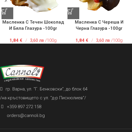
Масленка С Течен Шоколад
Масленка С Череша И
И Бяла Глазура -100gr
Черна Глазура -100gr
1,84
€
/
3,60 лв
/100g
1,84
€
/
3,60 лв
/100g
гр. Варна, ул. "Г. Бенковски", до блок 64
/на кръстовището с ул. "д-р Пискюлиев"/
+359 897 272 158
orders@cannoli.bg