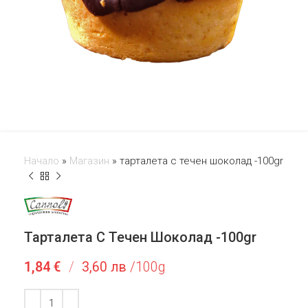
Начало
»
Магазин
»
тарталета с течен шоколад -100gr
Тарталета С Течен Шоколад -100gr
1,84
€
/
3,60 лв
/100g