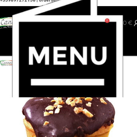
+359897272158
|
orders@cannoli.bg
0
0,00
€