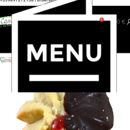
+359897272158
|
orders@cannoli.bg
0
0,00
€