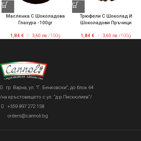
Масленка С Шоколадова
Трюфели С Шоколад И
Глазура -100gr
Шоколадови Пръчици
-100gr
1,84
€
/
3,60 лв
/100g
1,84
€
/
3,60 лв
/100g
гр. Варна, ул. "Г. Бенковски", до блок 64
/на кръстовището с ул. "д-р Пискюлиев"/
+359 897 272 158
orders@cannoli.bg