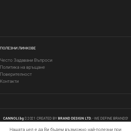
ПОЛЕЗНИ ЛИНКОВЕ
Често Задавани Въпроси
Политика на връщане
Поверителност
Контакти
CANNOLI.bg
2021 CREATED BY
BRAND DESIGN LTD.
- WE DEFINE BRANDS!
0
Нашата цел е да Ви бъдем възможно най-полезни при