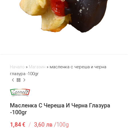
Начало
»
Магазин
»
масленка с череша и черна
глазура -100gr
Масленка С Череша И Черна Глазура
-100gr
1,84
€
/
3,60 лв
/100g