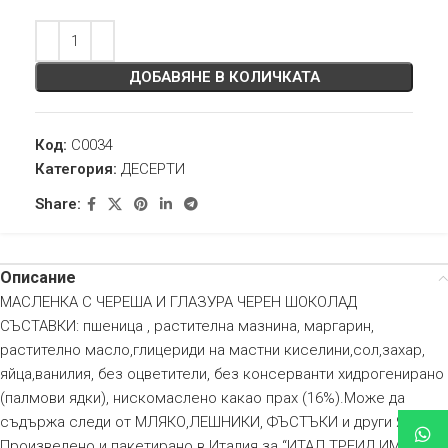
ДОБАВЯНЕ В КОЛИЧКАТА
Код:
C0034
Категория:
ДЕСЕРТИ
Share:
Описание
МАСЛЕНКА С ЧЕРЕША И ГЛАЗУРА ЧЕРЕН ШОКОЛАД
СЪСТАВКИ: пшеница , растителна мазнина, маргарин,
растително масло,глицериди на мастни киселини,сол,захар,
яйца,ванилия, без оцветители, без консерванти хидрогенирано
(палмови ядки), нискомаслено какао прах (16%).Може да
съдържа следи от МЛЯКО,ЛЕШНИКИ, ФЪСТЪКИ и други ЯДКИ.
Произведено и пакетирано в Италия за “ИТАЛ ТРЕИД ИМП-