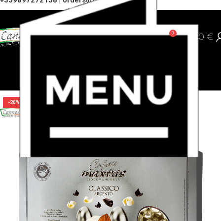
+359897272158
|
orders@cannoli.bg
0
0,00
€
-20%