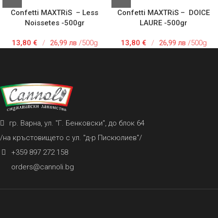
Confetti MAXTRiS – Less
Confetti MAXTRiS – DOlCE
Noissetes -500gr
LAURE -500gr
13,80
€
/
26,99 лв
/500g
13,80
€
/
26,99 лв
/500g
гр. Варна, ул. "Г. Бенковски", до блок 64
/на кръстовището с ул. "д-р Пискюлиев"/
+359 897 272 158
orders@cannoli.bg