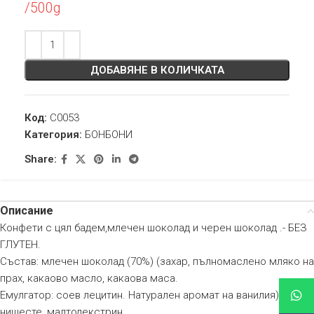
/500g
ДОБАВЯНЕ В КОЛИЧКАТА
Код:
C0053
Категория:
БОНБОНИ
Share:
Описание
Конфети с цял бадем,млечен шоколад и черен шоколад .- БЕЗ
ГЛУТЕН.
Състав: млечен шоколад (70%) (захар, пълномаслено мляко на
прах, какаово масло, какаова маса.
Емулгатор: соев лецитин. Натурален аромат на ванилия), захар,
нишесте, малтодекстрин.