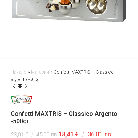
Начало
»
Магазин
»
Confetti MAXTRiS – Classico
argento -500gr
Confetti MAXTRiS – Classico Argento
-500gr
18,41
€
/
36,01 лв
23,01
€
/
45,00 лв