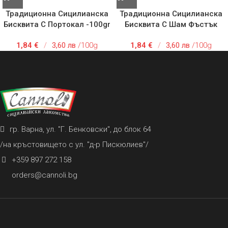
Традиционна Сицилианска
Традиционна Сицилианска
Бисквита С Портокал -100gr
Бисквита С Шам Фъстък
-рипиено -100gr
1,84
€
/
3,60 лв
/100g
1,84
€
/
3,60 лв
/100g
гр. Варна, ул. "Г. Бенковски", до блок 64
/на кръстовището с ул. "д-р Пискюлиев"/
+359 897 272 158
orders@cannoli.bg