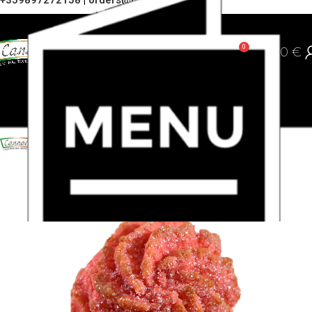
+359897272158
|
orders@cannoli.bg
0
0,00
€