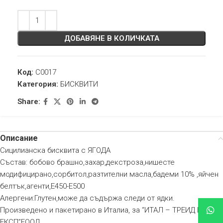
ДОБАВЯНЕ В КОЛИЧКАТА
Код:
C0017
Категория:
БИСКВИТИ
Share:
Описание
Сицилианска бисквита с ЯГОДА
Състав: бобово брашно,захар,декстроза,нишесте
модифицирано,сорбитол,разтителни масла,бадеми 10% ,яйчен
белтък,агенти,Е450-E500
Алергени:Глутен,може да съдържа следи от ядки.
Произведено и пакетирано в Италиа, за “ИТАЛ – ТРЕИД ИМП-
ЕКСП”ЕООД