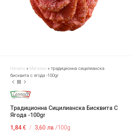
Начало
»
Магазин
»
традиционна сицилианска
бисквита с ягода -100gr
Традиционна Сицилианска Бисквита С
Ягода -100gr
1,84
€
/
3,60 лв
/100g