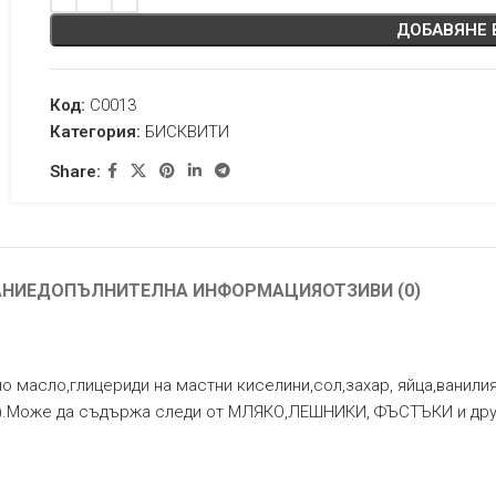
ДОБАВЯНЕ 
Код:
C0013
Категория:
БИСКВИТИ
Share:
АНИЕ
ДОПЪЛНИТЕЛНА ИНФОРМАЦИЯ
ОТЗИВИ (0)
о масло,глицериди на мастни киселини,сол,захар, яйца,ванилия
6%).Може да съдържа следи от МЛЯКО,ЛЕШНИКИ, ФЪСТЪКИ и дру