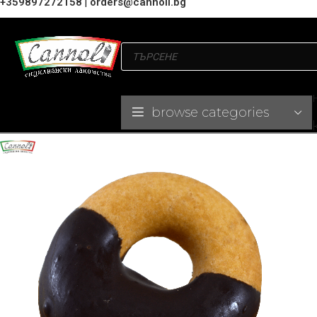
+359897272158
|
orders@cannoli.bg
browse categories