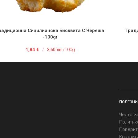
радиционна Сицилианска Бисквита С Череша
Трад
АВЯНЕ В КОЛИЧКАТА
ДОБАВЯНЕ
-100gr
1,84
€
/
3,60 лв
/100g
ПОЛЕЗНИ
Често З
Политик
Поверит
Контакт