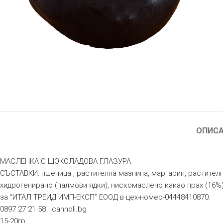
ОПИС
МАСЛЕНКА С ШОКОЛАДОВА ГЛАЗУРА
СЪСТАВКИ: пшеница , растителна мазнина, маргарин, растителн
хидрогенирано (палмови ядки), нискомаслено какао прах (1
за “ИТАЛ ТРЕИД ИМП-ЕКСП” ЕООД в цех-номер-04448410870.
0897 27 21 58 cannoli.bg
15-20гр.