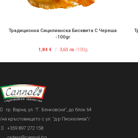
Традиционна Сицилианска Бисквита С Череша
Т
ДОБАВЯНЕ В КОЛИЧКАТА
ДОБ
-100gr
1,84
€
/
3,60 лв
/100g
гр. Варна, ул. "Г. Бенковски", до блок 64
/на кръстовището с ул. "д-р Пискюлиев"/
+359 897 272 158
orders@cannoli.bg