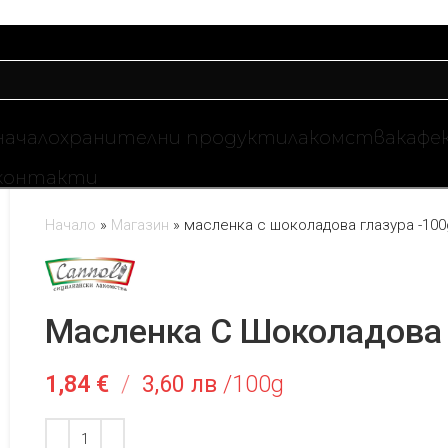
начало
хранителни продукти
лакомства
кафе
контакти
Начало
»
Магазин
»
масленка с шоколадова глазура -100
Масленка С Шоколадова 
1,84
€
/
3,60 лв
/100g