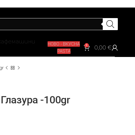
кафемашини
НОВО - ВКУСНА
0
0,00
€
PASTA
gr
Глазура -100gr