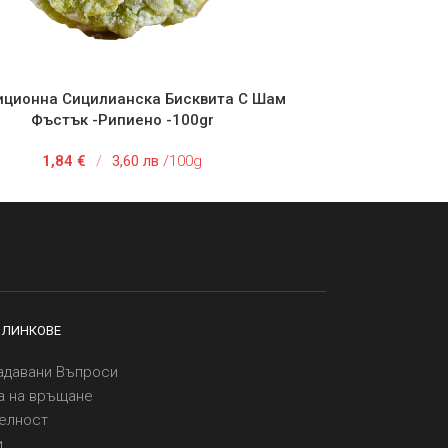
иционна Сицилианска Бисквита С Шам
 В КОЛИЧКАТА
Фъстък -рипиено -100gr
1,84
€
/
3,60 лв
/100g
 ЛИНКОВЕ
адавани Въпроси
а на връщане
елност
и