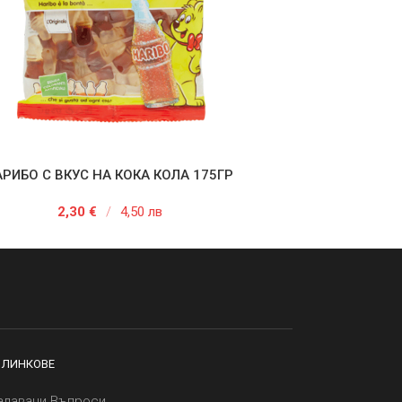
АРИБО С ВКУС НА КОКА КОЛА 175ГР
 В КОЛИЧКАТА
2,30
€
/
4,50 лв
 ЛИНКОВЕ
адавани Въпроси