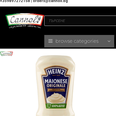
+359897272158
|
orders@cannoli.bg
browse categories