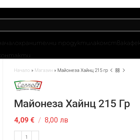
начало
хранителни продукти
лакомства
кафе
контакти
Начало
»
Магазин
»
Майонеза Хайнц 215 гр
Майонеза Хайнц 215 Гр
4,09
€
/
8,00 лв