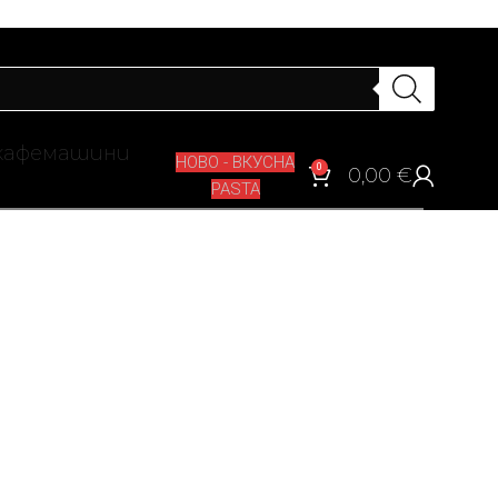
кафемашини
НОВО - ВКУСНА
0
0,00
€
PASTA