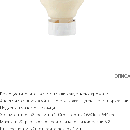
ОПИС
Без оцветители, сгъстители или изкуствени аромати.
Алергени: съдържа яйца. Не съдържа глутен. Не съдържа лак
Подходящ за вегетарианци.
Хранителни стойности: на 100гр Енергия 2650kJ / 644kcal
Мазнини 70гр, от които наситени мастни киселини 5.3г
Въглехидрати 3.0г, от които захари 1,5гр