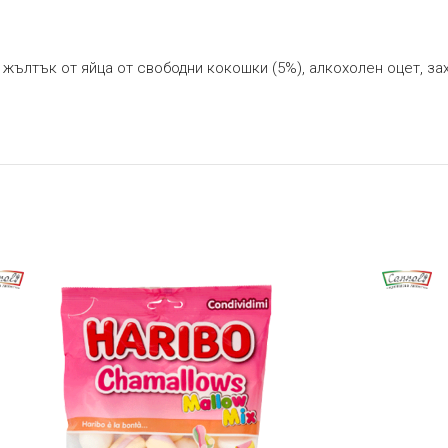
жълтък от яйца от свободни кокошки (5%), алкохолен оцет, зах