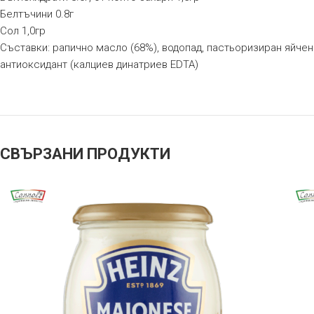
Белтъчини 0.8г
Сол 1,0гр
Съставки: рапично масло (68%), водопад, пастьоризиран яйчен 
антиоксидант (калциев динатриев EDTA)
СВЪРЗАНИ ПРОДУКТИ