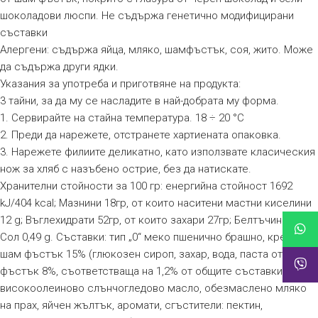
шоколадови люспи. Не съдържа генетично модифицирани
съставки
Алергени: съдържа яйца, мляко, шамфъстък, соя, жито. Може
да съдържа други ядки.
Указания за употреба и приготвяне на продукта:
3 тайни, за да му се насладите в най-добрата му форма.
1. Сервирайте на стайна температура. 18 ÷ 20 °C
2. Преди да нарежете, отстранете хартиената опаковка.
3. Нарежете филиите деликатно, като използвате класическия
нож за хляб с назъбено острие, без да натискате.
Хранителни стойности за 100 гр: енергийна стойност 1692
kJ/404 kcal; Мазнини 18гр, от които наситени мастни киселини
12 g; Въглехидрати 52гр, от които захари 27гр; Белтъчини 7,4 g;
Сол 0,49 g. Съставки: тип „0“ меко пшенично брашно, крем от
шам фъстък 15% (глюкозен сироп, захар, вода, паста от шам
фъстък 8%, съответстваща на 1,2% от общите съставки,
високоолеиново слънчогледово масло, обезмаслено мляко
на прах, яйчен жълтък, аромати, сгъстители: пектин,