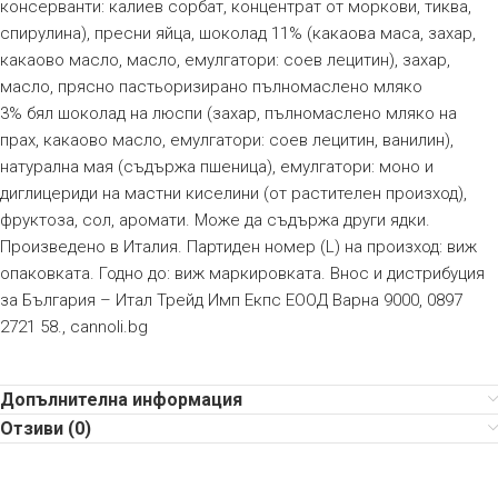
консерванти: калиев сорбат, концентрат от моркови, тиква,
спирулина), пресни яйца, шоколад 11% (какаова маса, захар,
какаово масло, масло, емулгатори: соев лецитин), захар,
масло, прясно пастьоризирано пълномаслено мляко
3% бял шоколад на люспи (захар, пълномаслено мляко на
прах, какаово масло, емулгатори: соев лецитин, ванилин),
натурална мая (съдържа пшеница), емулгатори: моно и
диглицериди на мастни киселини (от растителен произход),
фруктоза, сол, аромати. Може да съдържа други ядки.
Произведено в Италия. Партиден номер (L) на произход: виж
опаковката. Годно до: виж маркировката. Внос и дистрибуция
за България – Итал Трейд Имп Екпс ЕООД Варна 9000, 0897
2721 58., cannoli.bg
Допълнителна информация
Отзиви (0)