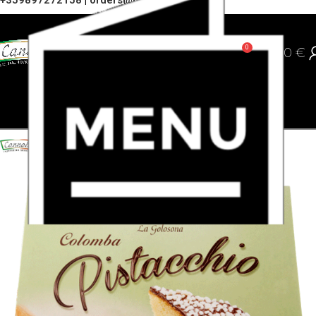
+359897272158
|
orders@cannoli.bg
0
0,00
€