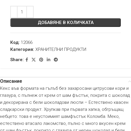
ДОБАВЯНЕ В КОЛИЧКАТА
Код:
12066
Категория:
ХРАНИТЕЛНИ ПРОДУКТИ
Share:
Описание
Кекс във формата на гълъб без захаросани цитрусови кори и
глазура, с пълнеж от крем от шам фъстък, покрита с шоколад
и декорирана с бели шоколадови люспи – Естествено квасен
сладкарски продукт. Хрупкав при първата хапка, обгръщащ
небцето: това е неустоимият шамфъстък Коломба. Меко,
естествено втасало лакомство, пълно с много вкусен крем
от шам фъстък, покрито с глазура от черен шоколад и бели