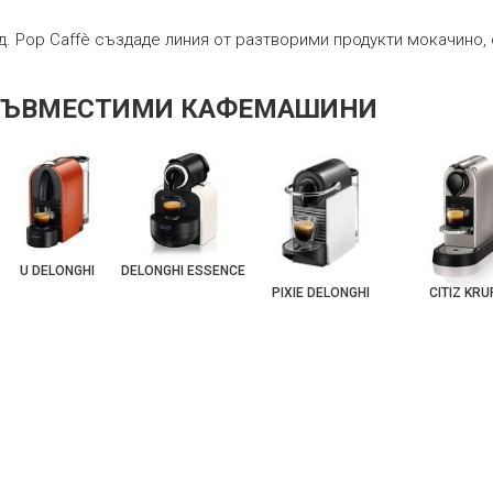
ад. Pop Caffè създаде линия от разтворими продукти мокачино
СЪВМЕСТИМИ КАФЕМАШИНИ
U DELONGHI
DELONGHI ESSENCE
PIXIE DELONGHI
CITIZ KR