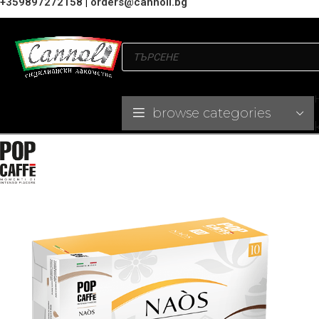
+359897272158
|
orders@cannoli.bg
browse categories