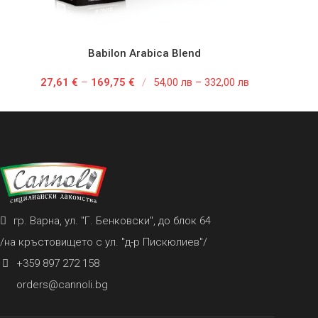
Babilon Arabica Blend
ОПЦИИ
ОП
27,61
€
–
169,75
€
/
54,00 лв – 332,00 лв
гр. Варна, ул. "Г. Бенковски", до блок 64
/на кръстовището с ул. "д-р Пискюлиев"/
+359 897 272 158
orders@cannoli.bg