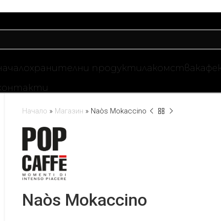
начало
хранителни продукти
лакомства
кафе
контакти
Начало
»
Магазин
»
Naòs Mokaccino
Naòs Mokaccino