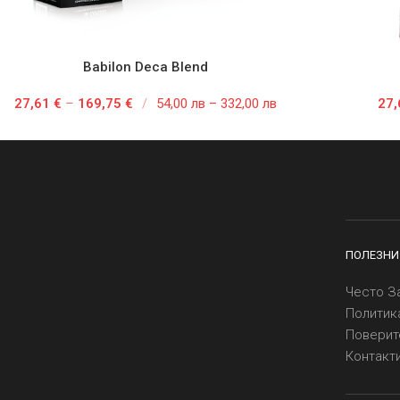
Babilon Deca Blend
ЦИИ
ОПЦИИ
27,61
€
–
169,75
€
/
54,00 лв – 332,00 лв
27
ПОЛЕЗНИ
Често З
Политик
Поверит
Контакт