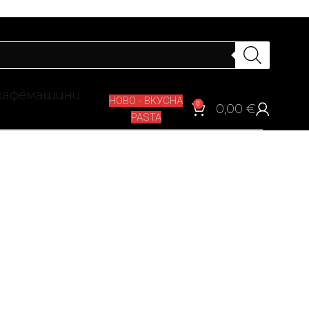
кафемашини
НОВО - ВКУСНА
0
0,00
€
PASTA