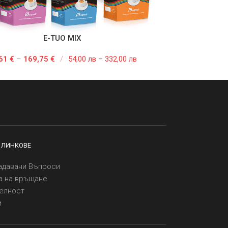
E-TUO MIX
,61
€
–
169,75
€
/
54,00 лв – 332,00 лв
 ЛИНКОВЕ
адавани Въпроси
а на връщане
елност
и