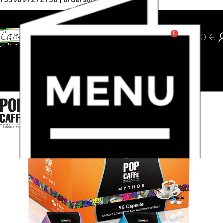
+359897272158
|
orders@cannoli.bg
0
0,00
€