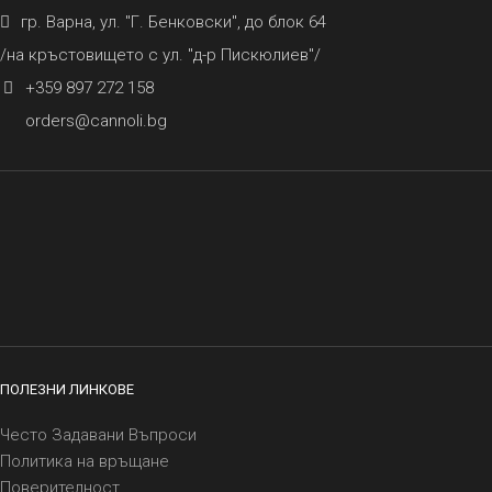
гр. Варна, ул. "Г. Бенковски", до блок 64
/на кръстовището с ул. "д-р Пискюлиев"/
+359 897 272 158
orders@cannoli.bg
ПОЛЕЗНИ ЛИНКОВЕ
Често Задавани Въпроси
Политика на връщане
Поверителност