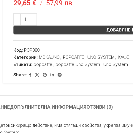
29,65
€
/
57,99 лв
ДОБАВЯНЕ 
Код:
POP088
Категории:
MOKAUNO
,
POPCAFFE
,
UNO SYSTEM
,
КАФЕ
Етикети:
popcaffe
,
popcaffe Uno System
,
Uno System
Share:
АНИЕ
ДОПЪЛНИТЕЛНА ИНФОРМАЦИЯ
ОТЗИВИ (0)
етоксикиращо действие, има стягащи свойства, укрепва имунн
o System.