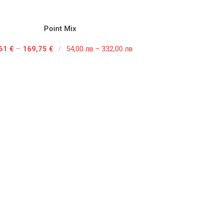
Point Mix
,61
€
–
169,75
€
/
54,00 лв – 332,00 лв