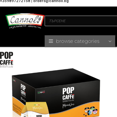
+359897272158
|
orders@cannoli.bg
browse categories