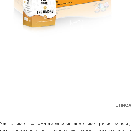
ОПИС
Чаят с лимон подпомага храносмилането, има пречистващо и д
разтворими продукти с лимонов чай, съвместими с машини Un