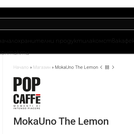
начало
хранителни продукти
лакомства
кафе
контакти
Начало
»
Магазин
»
MokaUno The Lemon
MokaUno The Lemon