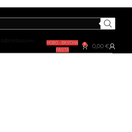
кафемашини
НОВО - ВКУСНА
0
0,00
€
PASTA