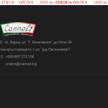
27,61
€
–
169,75
€
/
54,00 лв – 332,00 лв
27,61
€
–
169,75
€
/
54,00 лв
гр. Варна, ул. "Г. Бенковски", до блок 64
/на кръстовището с ул. "д-р Пискюлиев"/
+359 897 272 158
orders@cannoli.bg