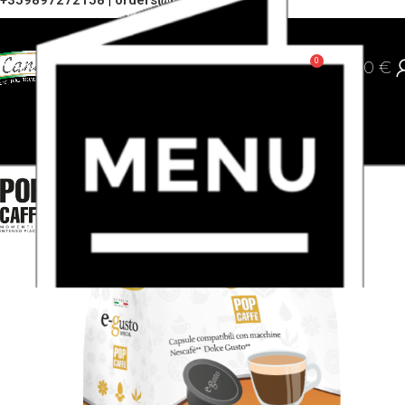
+359897272158
|
orders@cannoli.bg
0
0,00
€