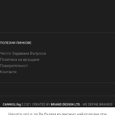
ПОЛЕЗНИ ЛИНКОВЕ
Често Задавани Въпроси
Политика на връщане
Поверителност
Контакти
CANNOLI.bg
2021 CREATED BY
BRAND DESIGN LTD.
- WE DEFINE BRANDS!
0
Нашата цел е да Ви бъдем възможно най-полезни при