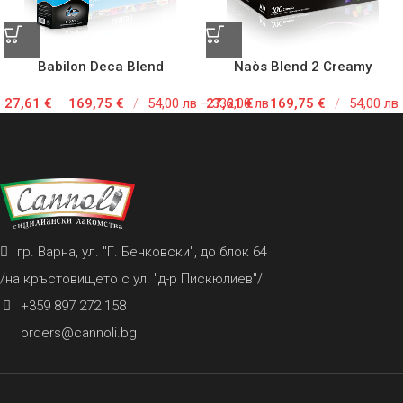
Babilon Deca Blend
Naòs Blend 2 Creamy
27,61
€
–
169,75
€
/
54,00 лв – 332,00 лв
27,61
€
–
169,75
€
/
54,00 лв
гр. Варна, ул. "Г. Бенковски", до блок 64
/на кръстовището с ул. "д-р Пискюлиев"/
+359 897 272 158
orders@cannoli.bg