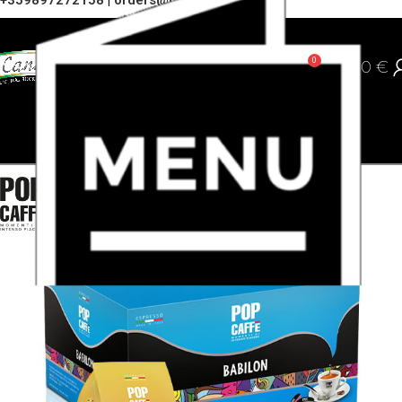
+359897272158
|
orders@cannoli.bg
0
0,00
€