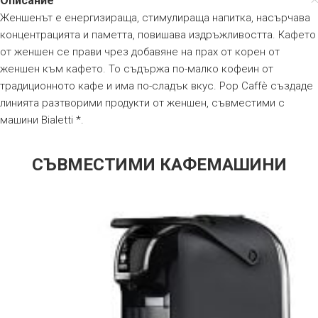
Описание
Женшенът е енергизираща, стимулираща напитка, насърчава
концентрацията и паметта, повишава издръжливостта. Кафето
от женшен се прави чрез добавяне на прах от корен от
женшен към кафето. То съдържа по-малко кофеин от
традиционното кафе и има по-сладък вкус. Pop Caffè създаде
линията разтворими продукти от женшен, съвместими с
машини Bialetti *.
СЪВМЕСТИМИ КАФЕМАШИНИ