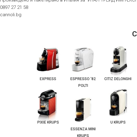
Произведено и пакетирано в Италия за “ИТАЛ ТРЕИД ИМП-ЕКСП
0897 27 21 58
cannoli.bg
EXPRESS
ESPRESSO '82
CITIZ DELONGHI
POLTI
PIXIE KRUPS
U KRUPS
ESSENZA MINI
KRUPS