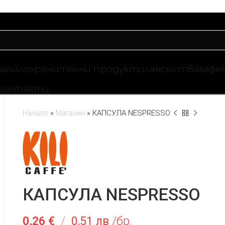
начало
хранителни продукти
лакомства
кафе
контакти
Начало
»
Магазин
»
КАПСУЛА NESPRESSO
КАПСУЛА NESPRESSO
0,26
€
/
0,51 лв
/бр.