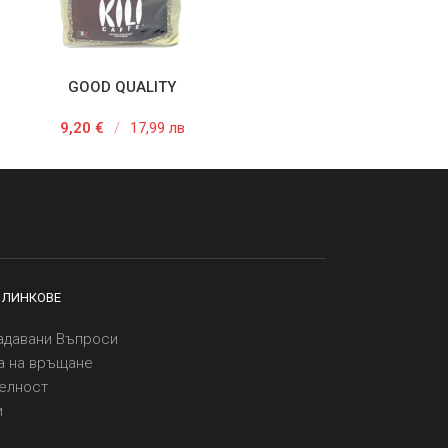
GOOD QUALITY
 В КОЛИЧКАТА
9,20
€
/
17,99 лв
 ЛИНКОВЕ
адавани Въпроси
а на връщане
елност
и