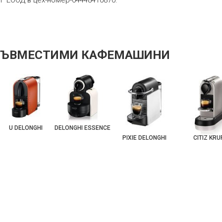
” ЕООД в цех-номер-04448410870.
СЪВМЕСТИМИ КАФЕМАШИНИ
U DELONGHI
DELONGHI ESSENCE
PIXIE DELONGHI
CITIZ KR