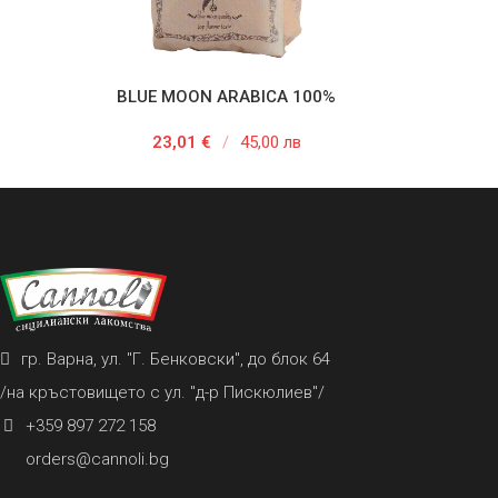
BLUE MOON ARABICA 100%
ДОБАВЯНЕ В КОЛИЧКАТА
ДОБ
23,01
€
/
45,00 лв
гр. Варна, ул. "Г. Бенковски", до блок 64
/на кръстовището с ул. "д-р Пискюлиев"/
+359 897 272 158
orders@cannoli.bg