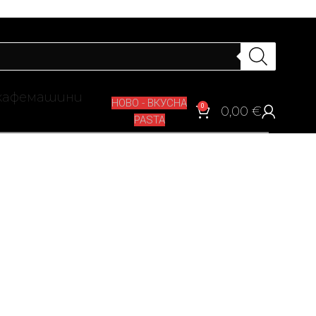
кафемашини
НОВО - ВКУСНА
0
0,00
€
PASTA