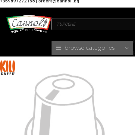
+359897272158
|
orders@cannoli.bg
browse categories