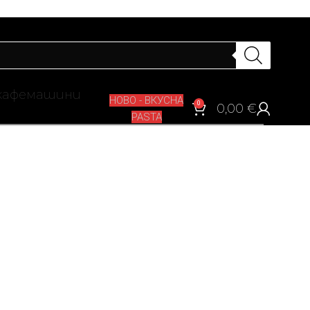
кафемашини
НОВО - ВКУСНА
0
0,00
€
PASTA