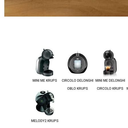
с
подарък
30
капсули
PICCOLO
XS
MINI ME KRUPS
CIRCOLO DELONGHI
MINI ME DELONGHI
OBLO KRUPS
CIRCOLO KRUPS
MELODY2 KRUPS