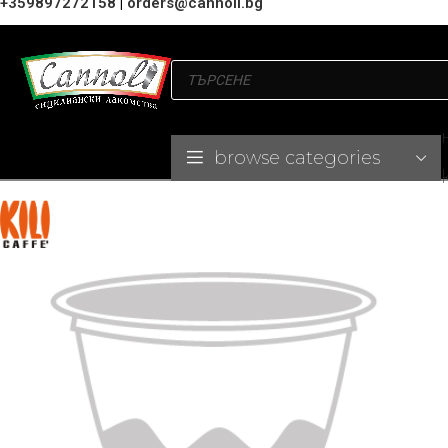
+359897272158
|
orders@cannoli.bg
browse categories