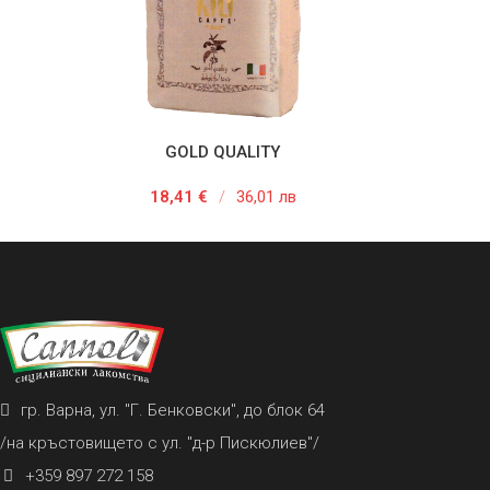
GOLD QUALITY
ДОБАВЯНЕ В КОЛИЧКАТА
ДОБ
18,41
€
/
36,01 лв
гр. Варна, ул. "Г. Бенковски", до блок 64
/на кръстовището с ул. "д-р Пискюлиев"/
+359 897 272 158