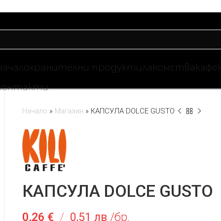
начало
хранителни продукти
лакомства
кафе
контакти
Начало
»
Магазин
»
КАПСУЛА DOLCE GUSTO
КАПСУЛА DOLCE GUSTO
0,26
€
/
0,51 лв
/бр.