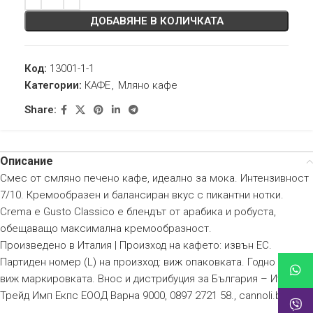
ДОБАВЯНЕ В КОЛИЧКАТА
Код:
13001-1-1
Категории:
КАФЕ
,
Мляно кафе
Share:
Описание
Смес от смляно печено кафе, идеално за мока. Интензивност
7/10. Кремообразен и балансиран вкус с пикантни нотки.
Crema e Gusto Classico е блендът от арабика и робуста,
обещаващо максимална кремообразност.
Произведено в Италия | Произход на кафето: извън ЕС.
Партиден номер (L) на произход: виж опаковката. Годно до:
виж маркировката. Внос и дистрибуция за България – Итал
Трейд Имп Екпс ЕООД Варна 9000, 0897 2721 58., cannoli.bg