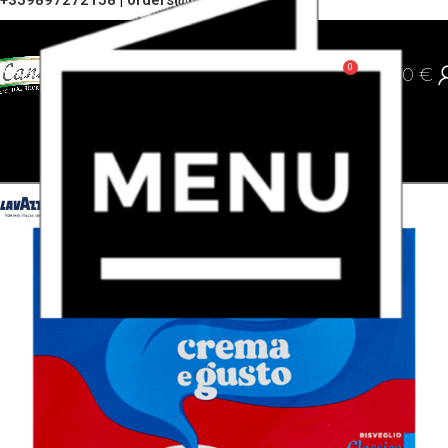
+359897272158
|
orders@cannoli.bg
0
0,00
€