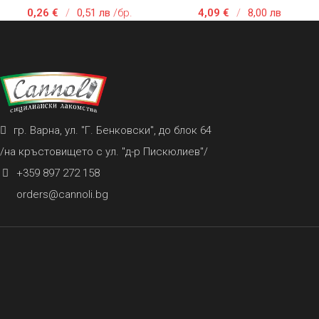
0,26
€
/
0,51 лв
/бр.
4,09
€
/
8,00 лв
гр. Варна, ул. "Г. Бенковски", до блок 64
/на кръстовището с ул. "д-р Пискюлиев"/
+359 897 272 158
orders@cannoli.bg