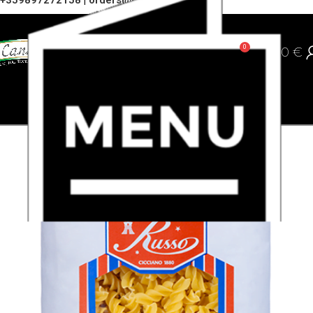
+359897272158
|
orders@cannoli.bg
0
0,00
€