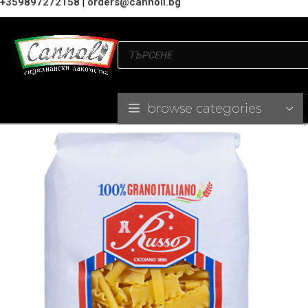
+359897272158
|
orders@cannoli.bg
browse categories