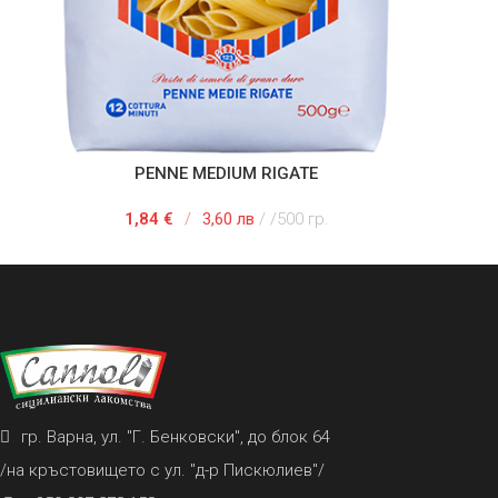
PENNE MEDIUM RIGATE
ДОБАВЯНЕ В КОЛИЧКАТА
ДОБ
1,84
€
/
3,60 лв
/500 гр.
гр. Варна, ул. "Г. Бенковски", до блок 64
/на кръстовището с ул. "д-р Пискюлиев"/