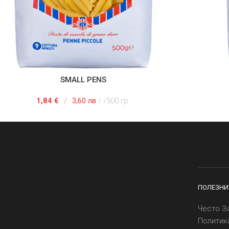
SMALL PENS
АВЯНЕ В КОЛИЧКАТА
ДОБАВЯНЕ
1,84
€
/
3,60 лв
/500 гр.
ПОЛЕЗНИ
Често З
Политик