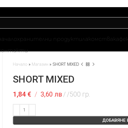
начало
хранителни продукти
лакомства
кафе
контакти
Начало
»
Магазин
»
SHORT MIXED
SHORT MIXED
1,84
€
/
3,60 лв
/500 гр.
ДОБАВЯНЕ 