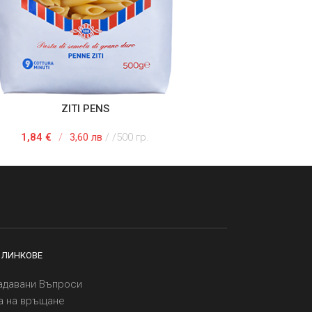
ZITI PENS
 В КОЛИЧКАТА
1,84
€
/
3,60 лв
/500 гр.
 ЛИНКОВЕ
адавани Въпроси
а на връщане