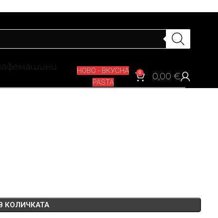
кафемашини
НОВО - ВКУСНА
0
0,00
€
PASTA
В КОЛИЧКАТА