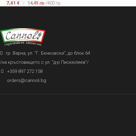
7,41
€
/
14,49 лв
/400 гр.
гр. Варна, ул. "Г. Бенковски", до блок 64
/на кръстовището с ул. "д-р Пискюлиев"/
+359 897 272 158
orders@cannoli.bg