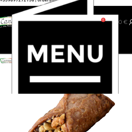
+359897272158
|
orders@cannoli.bg
0
0,00
€