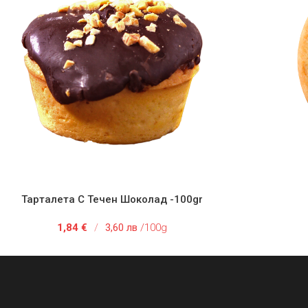
Тарталета С Течен Шоколад -100gr
АВЯНЕ В КОЛИЧКАТА
ДОБАВЯНЕ
1,84
€
/
3,60 лв
/100g