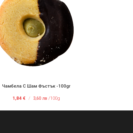
Чамбела С Шам Фъстък -100gr
 В КОЛИЧКАТА
1,84
€
/
3,60 лв
/100g