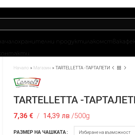
начало
хранителни продукти
лакомства
кафе
контакти
Начало
»
Магазин
»
TARTELLETTA -ТАРТАЛЕТИ
TARTELLETTA -ТАРТАЛЕТ
7,36
€
/
14,39 лв
/500g
РАЗМЕР НА ЧАШКАТА