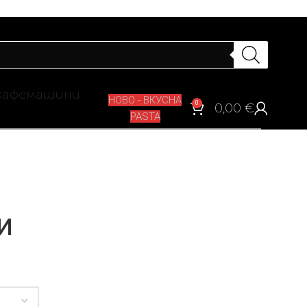
кафемашини
НОВО - ВКУСНА
0
0,00
€
PASTA
И