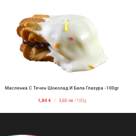
Масленка С Течен Шоколад И Бяла Глазура -100gr
ДОБАВЯНЕ В КОЛИЧКАТА
ДОБ
1,84
€
/
3,60 лв
/100g