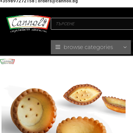
+359897272158
|
orders@cannoli.bg
browse categories