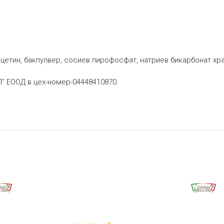
ецетин, бакпулвер, сосиев пирофосфат, натриев бикарбонат хр
” ЕООД в цех-номер-04448410870.