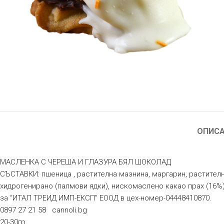
ОПИС
МАСЛЕНКА С ЧЕРЕША И ГЛАЗУРА БЯЛ ШОКОЛАД
СЪСТАВКИ: пшеница , растителна мазнина, маргарин, растителн
хидрогенирано (палмови ядки), нискомаслено какао прах (1
за “ИТАЛ ТРЕИД ИМП-ЕКСП” ЕООД в цех-номер-04448410870.
0897 27 21 58 cannoli.bg
20-30гр.