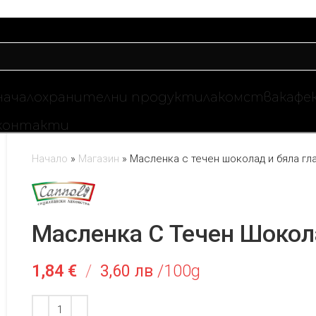
начало
хранителни продукти
лакомства
кафе
контакти
Начало
»
Магазин
»
Масленка с течен шоколад и бяла гла
Масленка С Течен Шокола
1,84
€
/
3,60 лв
/100g