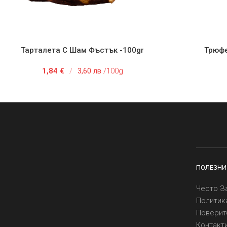
Тарталета С Шам Фъстък -100gr
Трюфе
АВЯНЕ В КОЛИЧКАТА
ДОБАВЯНЕ
1,84
€
/
3,60 лв
/100g
ПОЛЕЗНИ
Често З
Политик
Поверит
Контакт