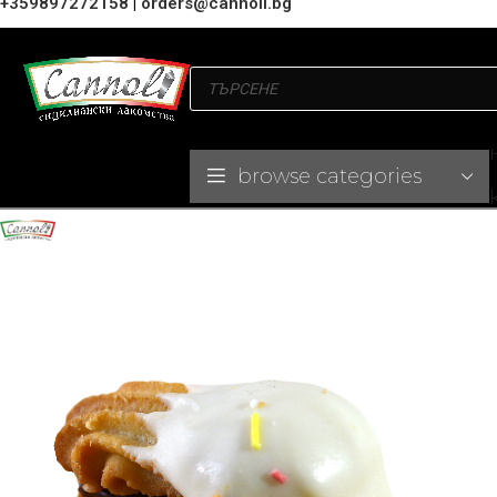
+359897272158
|
orders@cannoli.bg
browse categories