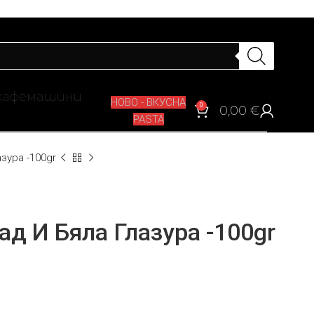
кафемашини
НОВО - ВКУСНА
0
0,00
€
PASTA
зура -100gr
д И Бяла Глазура -100gr