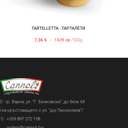
TARTELLETTA -ТАРТАЛЕТИ
ОПЦИИ
ДОБ
7,36
€
/
14,39 лв
/500g
гр. Варна, ул. "Г. Бенковски", до блок 64
/на кръстовището с ул. "д-р Пискюлиев"/
+359 897 272 158
orders@cannoli.bg