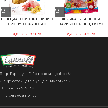
ВЕНЕЦИАНСКИ ТОРТЕЛИНИ С
ЖЕЛИРАНИ БОНБОНИ
ПРОШУТО КРУДО БЕЗ
ХАРИБО С ПЛОВОД ВКУС
ГЛУТЕН 250 ГР
175ГР
4,86
€
/
9,51 лв
2,30
€
/
4,50 лв
гр. Варна, ул. "Г. Бенковски", до блок 64
/на кръстовището с ул. "д-р Пискюлиев"/
+359 897 272 158
orders@cannoli.bg