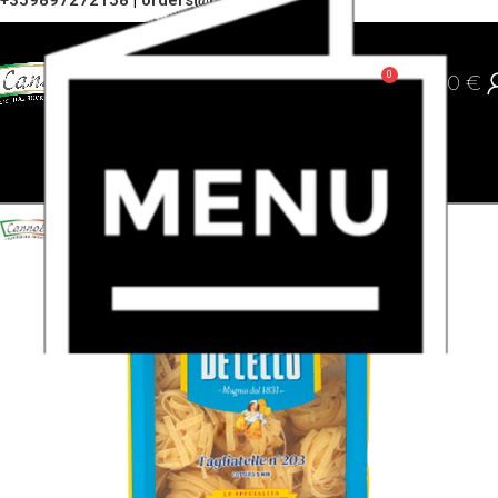
+359897272158
|
orders@cannoli.bg
0
0,00
€