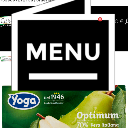
+359897272158
|
orders@cannoli.bg
0
0,00
€