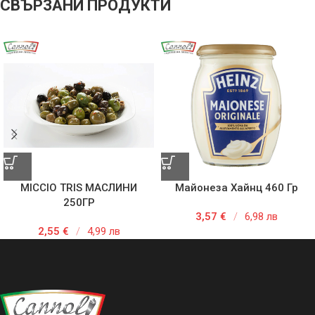
СВЪРЗАНИ ПРОДУКТИ
MICCIO TRIS МАСЛИНИ
Майонеза Хайнц 460 Гр
250ГР
3,57
€
/
6,98 лв
2,55
€
/
4,99 лв