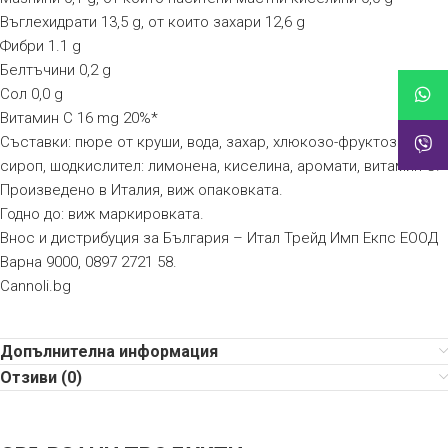
Въглехидрати 13,5 g, от които захари 12,6 g
Фибри 1.1 g
Белтъчини 0,2 g
Сол 0,0 g
Витамин C 16 mg 20%*
Съставки: пюре от круши, вода, захар, хлюкозо-фруктозен
сироп, шодкислител: лимонена, киселина, аромати, витамин С.
Произведено в Италия, виж опаковката.
Годно до: виж маркировката.
Внос и дистрибуция за България – Итал Трейд Имп Екпс ЕООД
Варна 9000, 0897 2721 58.
Cannoli.bg
Допълнителна информация
Отзиви (0)