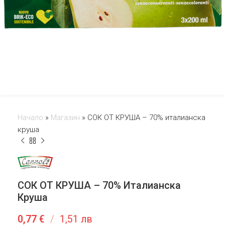
Начало
»
Магазин
»
СОК ОТ КРУША – 70% италианска
круша
СОК ОТ КРУША – 70% Италианска
Круша
0,77
€
/
1,51 лв