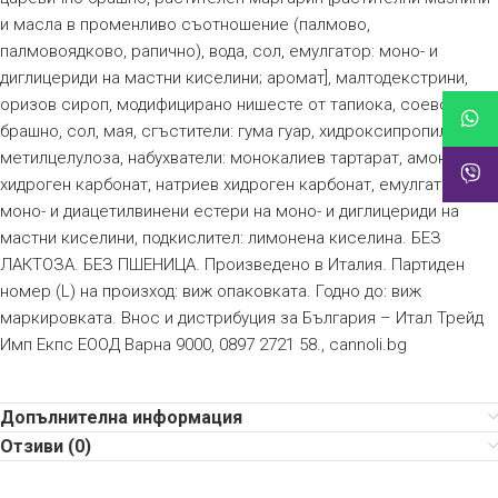
и масла в променливо съотношение (палмово,
палмовоядково, рапично), вода, сол, емулгатор: моно- и
диглицериди на мастни киселини; аромат], малтодекстрини,
оризов сироп, модифицирано нишесте от тапиока, соево
брашно, сол, мая, сгъстители: гума гуар, хидроксипропил
метилцелулоза, набухватели: монокалиев тартарат, амониев
хидроген карбонат, натриев хидроген карбонат, емулгатор:
моно- и диацетилвинени естери на моно- и диглицериди на
мастни киселини, подкислител: лимонена киселина. БЕЗ
ЛАКТОЗА. БЕЗ ПШЕНИЦА. Произведено в Италия. Партиден
номер (L) на произход: виж опаковката. Годно до: виж
маркировката. Внос и дистрибуция за България – Итал Трейд
Имп Екпс ЕООД Варна 9000, 0897 2721 58., cannoli.bg
Допълнителна информация
Отзиви (0)