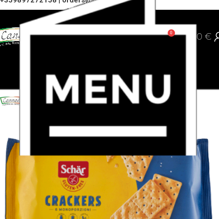
+359897272158
|
orders@cannoli.bg
0
0,00
€