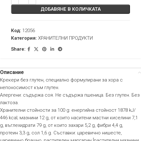
ДОБАВЯНЕ В КОЛИЧКАТА
Код:
12056
Категория:
ХРАНИТЕЛНИ ПРОДУКТИ
Share:
Описание
Крекери без глутен, специално формулирани за хора с
непоносимост към глутен.
Алергени: съдържа соя. Не съдържа пшеница. Без глутен. Без
лактоза.
Хранителни стойности за 100 g: енергийна стойност 1878 kJ/
446 kcal; мазнини 12 g, от които наситени мастни киселини 7,1
g, въглехидрати 79 g, от които захари 5,2 g, фибри 4,4 g,
протеин 3,3 g, сол 1,6 g. Съставки: царевично нишесте,
царевично брашно, растителен маргарин [растителни мазнини