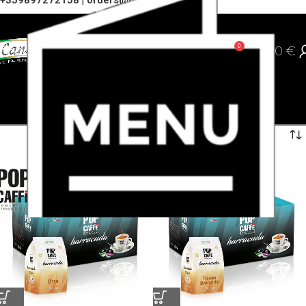
+359897272158
|
orders@cannoli.bg
0
0,00
€