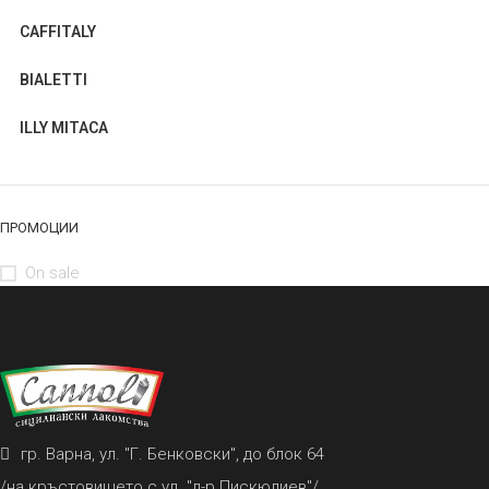
CAFFITALY
BIALETTI
ILLY MITACA
ПРОМОЦИИ
On sale
гр. Варна, ул. "Г. Бенковски", до блок 64
/на кръстовището с ул. "д-р Пискюлиев"/